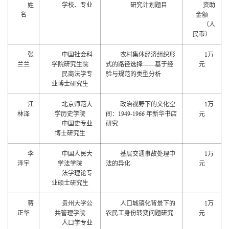
姓
学校、专业
研究计划题目
资助
名
金额
（人
民币）
1
张
中国社会科
农村集体经济组织形
万
兰兰
学院研究生院
式的路径选择——基于经
元
民商法学专
验与规范的类型分析
业博士研究生
1
江
北京师范大
政治视野下的文化空
万
1949-1966
林泽
学历史学院
间：
年新华书店
元
中国史专业
研究
博士研究生
1
李
中国人民大
基层交通事故处理中
万
泽宇
学法学院
法的异化
元
法学理论专
业硕士研究生
1
蒋
贵州大学公
人口城镇化背景下的
万
正华
共管理学院
农民工身份转变问题研究
元
人口学专业