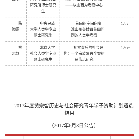
研究所博士研究
——以山西为考察中心
生
1
陈
中央民族
贫困的空间向度
万元
颖雷
大学人类学专业
——凉山州美姑县贫困问
硕士研究生
题的人类学考察
1
熊
北京大学
祠堂背后的社会建
万元
志颖
社会人类学专业
构：一个宗族复兴个案的
硕士研究生
民族志研究
2017
年度黄宗智历史与社会研究青年学子资助计划遴选
结果
（2017年6月8日公告）