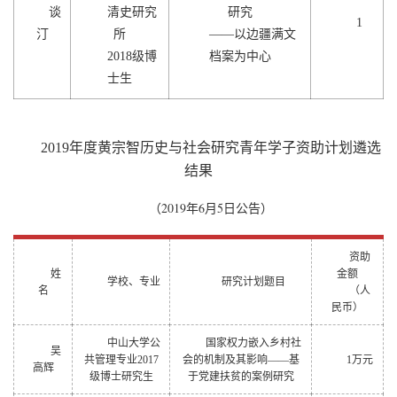
谈
清史研究
研究
1
汀
所
——以边疆满文
2018级博
档案为中心
士生
2019
年度黄宗智历史与社会研究青年学子资助计划遴选
结果
2019
6
5
（
年
月
日公告）
资助
姓
金额
学校、专业
研究计划题目
名
（人
民币）
中山大学公
国家权力嵌入乡村社
吴
共管理专业2017
会的机制及其影响——基
1
万元
高辉
级博士研究生
于党建扶贫的案例研究