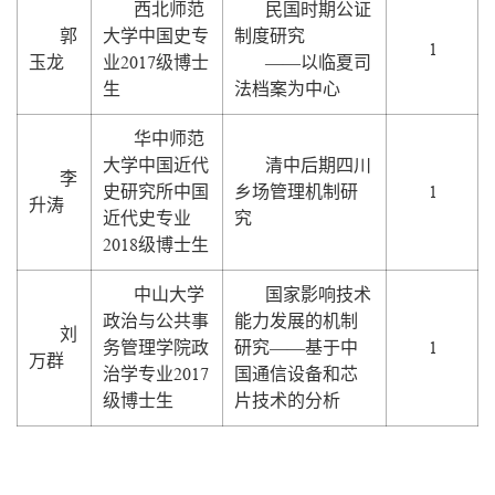
西北师范
民国时期公证
郭
大学中国史专
制度研究
1
2017
玉龙
业
级博士
——以临夏司
生
法档案为中心
华中师范
大学中国近代
清中后期四川
李
1
史研究所中国
乡场管理机制研
升涛
近代史专业
究
2018
级博士生
中山大学
国家影响技术
政治与公共事
能力发展的机制
刘
1
务管理学院政
研究——基于中
万群
2017
治学专业
国通信设备和芯
级博士生
片技术的分析