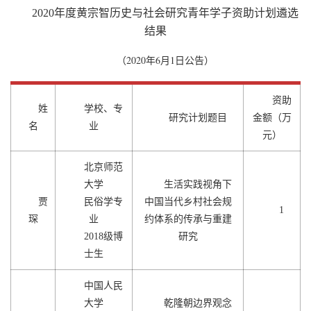
20
20
年度黄宗智历史与社会研究青年学子资助计划遴选
结果
2020
6
1
（
年
月
日公告）
资助
姓
学校、专
研究计划题目
金额（万
名
业
元）
北京师范
大学
生活实践视角下
贾
民俗学专
中国当代乡村社会规
1
琛
业
约体系的传承与重建
2018级博
研究
士生
中国人民
大学
乾隆朝边界观念