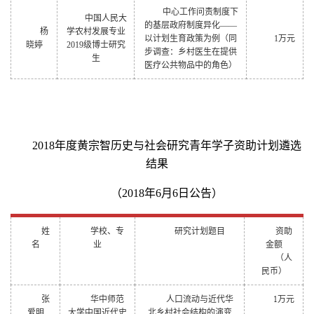
中心工作问责制度下
中国人民大
的基层政府制度异化——
杨
学农村发展专业
以计划生育政策为例（同
1
万元
晓婷
2019级博士研究
步调查：乡村医生在提供
生
医疗公共物品中的角色）
2018
年度黄宗智历史与社会研究青年学子资助计划遴选
结果
（2018年6月6日公告）
姓
学校、专
研究计划题目
资助
名
业
金额
（人
民币）
1
张
华中师范
人口流动与近代华
万元
爱明
大学中国近代史
北乡村社会结构的演变