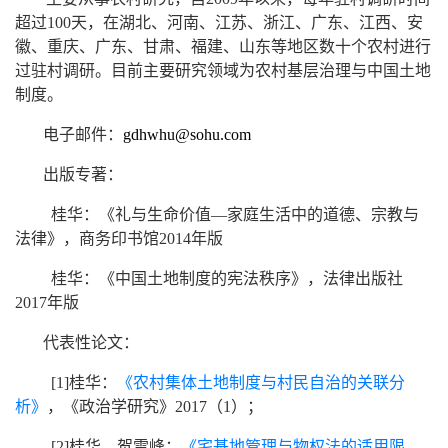
超过
100
天，在湖北、河南、江苏、浙江、广东、江西、安
徽、重庆、广东、甘肃、福建、山东等地区数十个农村进行
过驻村调研。
目前主要研究领域为农村基层治理与中国土地
制度。
电子邮件：
gdhwhu@sohu.com
出版专著：
桂华：
《礼与生命价值—家庭生活中的道德、宗教与
法律》，商务印书馆
2014
年版
桂华：
《中国土地制度的宪法秩序》，法律出版社
2017
年版
代表性论文：
[1]
桂华：
《农村集体土地制度与村民自治的关联分
析》
，《政治学研究》
2017
（
1
）；
[2]
桂华、贺雪峰：
《宅基地管理与物权法的适用限