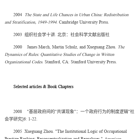
2004
The State and Life Chances in Urban China: Redistribution
and Stratification, 1949-1994
. Cambridge University Press.
2003 组织社会学十讲. 北京：社会科学文献出版社
2000 James March, Martin Schulz, and Xueguang Zhou.
The
Dynamics of Rules: Quantitative Studies of Change in Written
Organizational Codes
. Stanford, CA: Stanford University Press.
Selected articles & Book Chapters
2008 "基层政府间的"共谋现象"：一个政府行为的制度逻辑"社
会学研究]6: 1-22.
2005 Xueguang Zhou. "The Institutional Logic of Occupational
Prestige Ranking: Reconceptualization and Reanalyses."
American