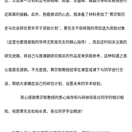
会，让我第一次有机会与陈柏峰、田雷、余盛峰、魏磊杰等知名教授进行
近距离的接触。此外，抱着尝试的心态，我准备了材料参加了“黄宗智历
史与社会研究青年学子资助计划”，黄先生不但将我的项目选为资助对象
（这里也要感谢我的导师尤陈俊先生的精心指导），而且还时刻关注我的
研究进展，将自己与我课题研究相关的作品发来供我参考，这种知遇之恩
让我莫名感佩。不光是我，黄宗智教授经常在课堂或课下与同学进行交
谈，帮助大家确定自己的研究计划，设置未来的学术规划。
衷心感谢黄宗智教授的悉心指导和与研修班各位同学的相识相
知，祝愿黄先生松柏长青，各位同学学业精进！