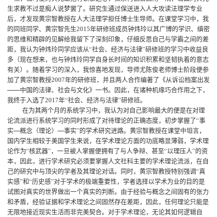
生求教不过是痴人说梦罢了。研究生通过保送进入人大攻读法理学专业
后，才发现黄宗智教授在人大法理学担任博士生导师。在课堂学习中，我
的同班同学、黄宗智先生
2015
年研修班成员钟炜玲以其广博的学识、缜密
的思维和精辟的见解给我留下了深刻印象，仔细反思自己与学霸之间的差
距，我认为钟炜玲同学应该从“社会、经济与法律”研修班的学习中收益良
多（现在想来，也与钟炜玲同学自身长时间的知识积累和坚韧执着的意志
有关）。随着学习的深入，我惊喜地发现，导师尤陈俊老师博士阶段便参
加了黄宗智教授
2007
年的研修班，并且两人合作编著了《从诉讼档案出发
——中国的法律、社会与文化》一书。因此，在诸种机缘巧合作用之下，
我终于入选了
2017
年“社会、经济与法律”研修班。
在为其两个月的系统学习中，我认为对自己影响最大的便是在对理
论流派进行系统学习的同时形成了对待理论的正确态度，初步掌握了“事
实—概念（理论）—事实”的学术研究进路。黄宗智教授在课堂中坦言，
国内学生相较于美国学生来说，在学术理论方面的功底略显薄弱，学术理
论作为“核武器”，一旦被人掌握便拥有了与人争辩、甚至“以理压人”的资
本，因此，进行学术研究必须要掌握人文社科主要的学术理论流派，在自
己的研究中与顶尖的学者及其理论对话。同时，黄宗智教授特别强调“真
实感”和“历史感”对于学术的极端重要性，学者选择以学术为业的目的是
试图对真实的世界做出一个真实的判断。由于经验与概念之间固有的张力
和矛盾，经验证据和学术理论之间固然存在差距，因此，任何理论只能是
无限地接近现实生活而非完美契合。对于学术理论，无论其如何逻辑自