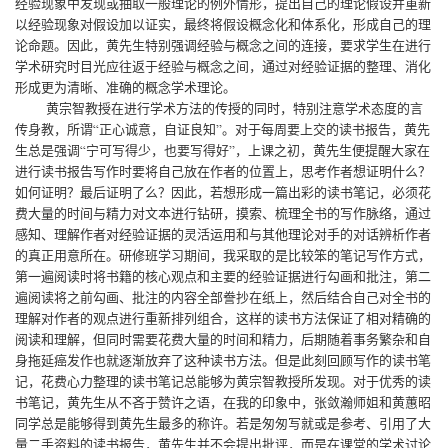
经验现象中发现或抽取一般理论的例外情形，提出自己的理论假设并重新
以经验现象对假设加以证实，最终将假设概念化和体系化，形成自己的理
论命题。因此，黄先生特别强调经验与概念之间的连接，要求学生在进行
学术研究时目光应往返于经验与概念之间，通过对经验证据的整理、消化
形成更为清晰、准确的概念学术理论。
黄宗智教授在进行学术方法的传授的同时，特别注意学术态度的言
传身教，所谓“正心诚意，自证良知”。对于每周要上交的读书报告，黄先
生总是强调“宁可写得少，也要写得好”，上课之初，黄先生便提醒大家在
进行读书报告写作时要将自己放在作者的位置上，思考作者想证明什么？
如何证明？最后证明了么？因此，若想形成一篇出彩的读书笔记，必须花
费大量的时间与精力对文本进行钻研，摸索、梳理全书的写作脉络，通过
感知、理解作者对经验证据的灵活运用和与其他理论对手的对话辨析作者
的真正用意所在。研修班学习期间，我采取的是比较笨的笔记写作方式，
第一遍阅读时将书籍的核心观点和主要的经验证据进行勾画和批注，第二
遍阅读将之前勾画、批注的内容全部誊抄在纸上，然后结合自己对全书的
理解对作者的观点进行重新排列组合，这样的读书方法保证了相对精确的
阅读和理解，但同时需要花费大量的时间和精力，后期随着事务繁杂和自
身拖延癌发作也就逐渐放弃了这种读书方法。但是此刻回顾写作的读书笔
记，花费心力整理的读书笔记总能够为黄宗智教授所发现。对于优秀的读
书笔记，黄先生从不吝于赞许之语，在我的印象中，张敛瀚师姐和黄蕙昭
同学总是能够得到黄先生最多的称许。若是匆匆写就或是参考、引用了大
量二手资料的读书报告，黄先生并不会提出批评，而是在课堂的学术讨论