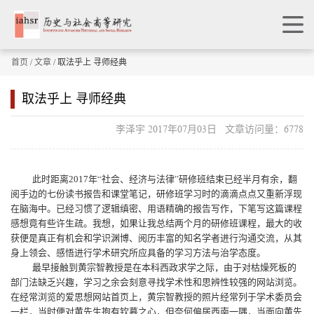
首页
/
文章
/ 取法乎上 寻师经典
取法乎上 寻师经典
李泽宇 2017年07月03日 文章访问量：6778
此时距离
2017
年“社会、经济与法律”研修班结束已经半月有余，翻
阅手边的七份读书报告和课堂笔记，研修班学习时的滴滴点点又重新浮现
在脑海中。已经习惯了逻辑缜密、用语精确的报告写作，下笔写这篇课程
感想竟有些许生疏。我想，如果让我总结两个月的研修班课程，最大的收
获便是真正有机会和学识渊博、阅历丰富的知名学者进行沟通交流，从其
身上领会、感悟进行学术研究所应具备的学习方法与治学态度。
最早接触到黄宗智教授是在本科西政求学之际，由于对枯燥死板的
部门法缺乏兴趣，学习之余会刻意寻找学术性和思辨性较强的网站浏览。
在经常浏览的爱思想网站首页上，黄宗智教授的照片经常列于学术委员会
一栏，当时便对黄先生抱有钦慕之心，但奈何偏居西南一隅，当面向黄先