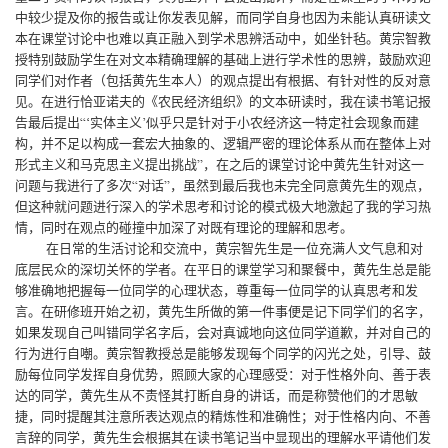
中较少提及你的报告或让你发表见解，而同学自身也因为未能认真研读文
本在课堂讨论中也难以真正融入到学术思辨活动中，如坐针毡。黄宗智教
授特别鼓励学生在对文本精确理解的基础上进行学术性的思辨，鼓励欢迎
同学们对作者（包括黄先生本人）的观点提出有根据、有针对性的反对意
见。在进行恰亚诺夫的《农民经济组织》的文本研读时，我在读书笔记报
告最后提出“
‘实体主义’似乎只是针对于小农经济这一特定社会现象而建
构，并不足以构成一套宏大抽象的、逻辑严密的理论体系从而在整体上对
形式主义和马克思主义提出挑战
”，在之后的课堂讨论中黄先生针对这一
问题与我进行了多次“对话”，虽然到最后我也未完全同意黄先生的观点，
但这种就问题进行深入的学术思考和讨论的模式极大地激起了我的学习热
情，同时在观点的碰撞中加深了对既有理论的理解和思考。
在日常的生活讨论和交流中，黄宗智先生是一位充满人文气息和对
底层民众的深切关怀的学者。在平日的课堂学习和聚餐中，黄先生总是能
够准确地把握每一位同学的心理状态，尊重每一位同学的认真思考和发
言。在研修班开始之初，黄先生所做的第一件事便是记下同学们的名字，
如果发现自己叫错同学名字后，会对真诚地向这位同学道歉，并对自己的
行为进行自嘲。黄宗智教授总是能够发现每个同学的闪光之处，引导、鼓
励每位同学发挥自身优势，照顾大家的心理感受：对于性格外向、善于表
达的同学，黄先生从不责怪其打断自身的讲话，而是称赞他们的才思敏
捷，同时提醒其注意所表达观点的精炼性和准确性；对于性格内向、不善
言辞的同学，黄先生会根据其在读书笔记当中显现出的理解水平请他们发