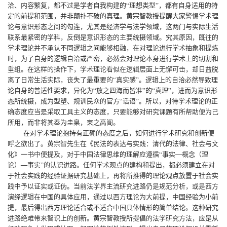
洽、内容繁复，都不过是学者自我构建的“理想类型”，都有自身适用的特
定的前提和范围，并非颠扑不破的真理。黄宗智教授提醒大家警惕学术理
论与意识形态之间的勾连，尤其是经济学与法学领域，这两门与实际生活
联系最紧密的学科，反倒是意识形态的主要统摄领域。究其原因，既往的
学术理论并不承认不同逻辑之间能够相融，在对理论进行学术抽象和提炼
时，为了自身的逻辑自洽或严密，必然会对理论本身进行学术上的切割和
重组。在这样的操作下，学术理论看似在逻辑层面上无懈可击，却日益脱
离了日常生活实际，丧失了最重要的“真实感”。逻辑上的自洽必然导致理
论自身的普适性要求，异化为“放之四海而皆准”的“真理”，进而为意识形
态所统摄，成为型塑、规训民众的官方“话语”。所以，对待学术理论的正
确态度应当是采取工具主义的态度，只要能够对研究课题有所帮助便为己
所用，而非将其奉为圭臬，束之高阁。
在对学术理论抱持有正确的态度之后，如何进行学术研究和创新便
呼之欲出了。黄宗智先生在《民法的表达与实践：清代的法律、社会与文
化》一书中便提及，对于中国法律思维的理解应遵循“事实—概念（理
论）—事实”的认识进路。任何学术观点的建构和提出，都必须建立在对
于社会实践的经验证据研究基础上，再将所推得的理论观点放置于社会实
践中予以证实或证伪。当前法学界主流研究进路仍是规范分析，或是西方
演绎逻辑在中国的具体应用，通过以西方理论为大前提，中国经验为小前
提，最后得出西方理论适合或不适合中国具体情形的简单结论。这种研究
进路绝难带来智识上的创新。黄宗智教授所提倡的法学研究方法，应是从