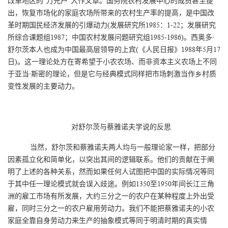
改革地区的"万元户"大作文章。国务院农村发展中心的成员甚至提
出，恢复市场化的家庭农场所带来的农村生产率的提高，是中国改
革时期国民经济发展的引爆动力(发展研究所1985：1-22；发展研究
所综合课题组1987；中国农村发展问题研究组1985-1986)。西奥多·
舒尔茨本人也成为中国最高层领导的上宾(《人民日报》1988年5月17
日)。这一理论处方在寄希望于小农农场、而非资本主义农场上不同
于亚当·斯密的理论，但是它与经典模式同样把市场刺激当作乡村质
变性发展的主要动力。
对舒尔茨与蔡雅诺夫学说的反思
当然，舒尔茨和蔡雅诺夫两人均与一般理论家一样，把部分
因素孤立化和简单化，以突出其间的逻辑联系。他们的贡献在于阐
明了上述的各种关系，然而如果任何人试图把中国的实际情况等同
于其中任一理论模式就会误入歧途。例如1350至1950年间长江三角
洲的雇工市场有所发展，大约三分之一的农户在某种程度上外出受
雇，同时三分之一的农户雇用劳动力。我们不能把蔡雅诺夫的小农
家庭全靠自身劳动力来生产的抽象模式等同于明清时期的真实情