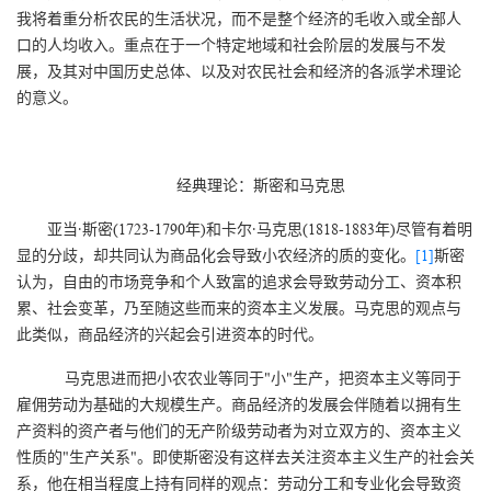
我将着重分析农民的生活状况，而不是整个经济的毛收入或全部人
口的人均收入。重点在于一个特定地域和社会阶层的发展与不发
展，及其对中国历史总体、以及对农民社会和经济的各派学术理论
的意义。
经典理论：斯密和马克思
亚当·斯密(1723-1790年)和卡尔·马克思(1818-1883年)尽管有着明
显的分歧，却共同认为商品化会导致小农经济的质的变化。
[1]
斯密
认为，自由的市场竞争和个人致富的追求会导致劳动分工、资本积
累、社会变革，乃至随这些而来的资本主义发展。马克思的观点与
此类似，商品经济的兴起会引进资本的时代。
马克思进而把小农农业等同于"小"生产，把资本主义等同于
雇佣劳动为基础的大规模生产。商品经济的发展会伴随着以拥有生
产资料的资产者与他们的无产阶级劳动者为对立双方的、资本主义
性质的"生产关系"。即使斯密没有这样去关注资本主义生产的社会关
系，他在相当程度上持有同样的观点：劳动分工和专业化会导致资