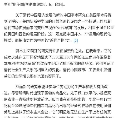
早期"的英国(李伯重1985a，b，1984)。
关于清代中国经济发展的新的中国学术研究在美国学术界得
到了呼应。美国新斯密学派的日益普遍的设想之一坚持说，伴随着
清代市场扩展而来的变迁应视作"近代早期"的发展，相当于16至19世
纪英国和西欧的发展阶段。这一观点把中国并入一个通用的现代化
模式，而把清史作为中国的"近代早期"史。
[5]
资本主义萌芽的研究有许多值得赞许之处。在我看来，它的
成功之处在无可怀疑地证实了1350至1850年间长江三角洲在围绕着
本书称作"棉花革命"的过程中经历了相当程度的商品化。它也考证了
清代社会生产关系的相当大的变化。清代中国城市、工农业中雇佣
劳动的实际增长现在也没有疑问了。
然而新的研究未能证实单位劳动力的生产率和收入有所改
进。尽管明清时代出现了蓬勃的商品化，处于糊口水平的小规模家
庭农业一直持续到解放前夕。如同我在别处指出的，华北平原18世
纪初至20世纪30年代随着商品化而出现的经营式农场仅在使用雇佣
劳动上类似于资本主义企业，它们明显地无法在生产率上有任何真