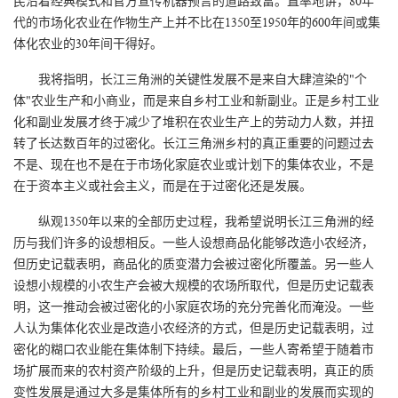
民沿着经典模式和官方宣传机器预言的道路致富。直率地讲，80年
代的市场化农业在作物生产上并不比在1350至1950年的600年间或集
体化农业的30年间干得好。
我将指明，长江三角洲的关键性发展不是来自大肆渲染的"个
体"农业生产和小商业，而是来自乡村工业和新副业。正是乡村工业
化和副业发展才终于减少了堆积在农业生产上的劳动力人数，并扭
转了长达数百年的过密化。长江三角洲乡村的真正重要的问题过去
不是、现在也不是在于市场化家庭农业或计划下的集体农业，不是
在于资本主义或社会主义，而是在于过密化还是发展。
纵观1350年以来的全部历史过程，我希望说明长江三角洲的经
历与我们许多的设想相反。一些人设想商品化能够改造小农经济，
但历史记载表明，商品化的质变潜力会被过密化所覆盖。另一些人
设想小规模的小农生产会被大规模的农场所取代，但是历史记载表
明，这一推动会被过密化的小家庭农场的充分完善化而淹没。一些
人认为集体化农业是改造小农经济的方式，但是历史记载表明，过
密化的糊口农业能在集体制下持续。最后，一些人寄希望于随着市
场扩展而来的农村资产阶级的上升，但是历史记载表明，真正的质
变性发展是通过大多是集体所有的乡村工业和副业的发展而实现的