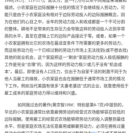
1986[1925]：113-117)。我认为，这一行为可以从不同角度来理解和
描述。小农家庭在边际报酬十分低的情况下会继续投入劳动力，可
能只是由于小农家庭没有相对于边际劳动投入的边际报酬概念，因
为在他们的心目之中，全年的劳动力投入和收成都是一个不可分割
的整体。耕地不足带来的生存压力会导致这样的劳动投入达到非常
高的水平，直至在逻辑上它的边际产品接近于零。或者，如果一个
小农家庭拥有比它的农场在最适宜条件下所需要的更多的劳动力，
而这些劳动力在一个已经过剩的劳动力市场上无法找到(或不想去找)
其他的就业机会，这个家庭把这一"剩余"家庭劳动力投入极低报酬的
工作是完全"合理"的，因为这样的劳动力极少或几乎没有"机会成
本"。最后，即使没有人口压力，仅出于为自家干活的刺激不同于为
他人当雇工的缘故，小农家庭也会在报酬低于通常市场工资的情况
下工作。例如当代美国有很多"夫妻老婆店"式的企业，就靠使用低于
雇工成本的家庭劳动力得以维持和兴盛。
如同我过去的著作(黄宗智1986：特别是第6-7页)中提到的，
华北的小农家庭通常比依靠雇佣劳动的经营式农场能够容忍较低的
边际报酬。使用雇工的经营式农场能够把劳动力的投入调整到最佳
水平，但是家庭农场无法任意雇用或解雇劳动力，必须在拥有过量