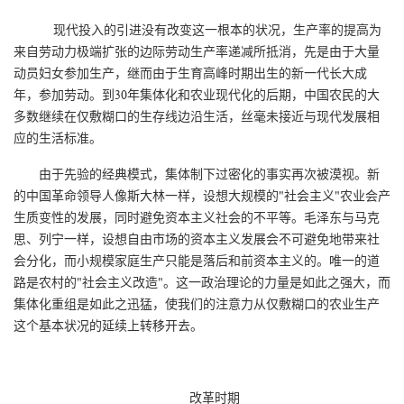
现代投入的引进没有改变这一根本的状况，生产率的提高为
来自劳动力极端扩张的边际劳动生产率递减所抵消，先是由于大量
动员妇女参加生产，继而由于生育高峰时期出生的新一代长大成
年，参加劳动。到30年集体化和农业现代化的后期，中国农民的大
多数继续在仅敷糊口的生存线边沿生活，丝毫未接近与现代发展相
应的生活标准。
由于先验的经典模式，集体制下过密化的事实再次被漠视。新
的中国革命领导人像斯大林一样，设想大规模的"社会主义"农业会产
生质变性的发展，同时避免资本主义社会的不平等。毛泽东与马克
思、列宁一样，设想自由市场的资本主义发展会不可避免地带来社
会分化，而小规模家庭生产只能是落后和前资本主义的。唯一的道
路是农村的"社会主义改造"。这一政治理论的力量是如此之强大，而
集体化重组是如此之迅猛，使我们的注意力从仅敷糊口的农业生产
这个基本状况的延续上转移开去。
改革时期