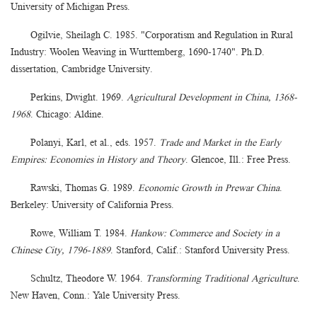
University of Michigan Press.
Ogilvie, Sheilagh C. 1985. "Corporatism and Regulation in Rural
Industry: Woolen Weaving in Wurttemberg, 1690-1740". Ph.D.
dissertation, Cambridge University.
Perkins, Dwight. 1969.
Agricultural Development in China, 1368-
1968
. Chicago: Aldine.
Polanyi, Karl, et al., eds. 1957.
Trade and Market in the Early
Empires: Economies in History and Theory
. Glencoe, Ill.: Free Press.
Rawski, Thomas G. 1989.
Economic Growth in Prewar China
.
Berkeley: University of California Press.
Rowe, William T. 1984.
Hankow: Commerce and Society in a
Chinese City, 1796-1889
. Stanford, Calif.: Stanford University Press.
Schultz, Theodore W. 1964.
Transforming Traditional Agriculture
.
New Haven, Conn.: Yale University Press.