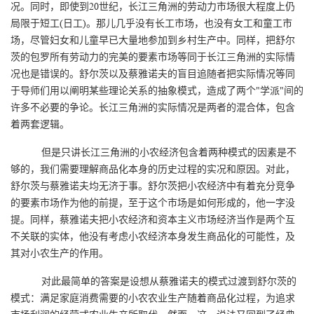
况。同时，即使到20世纪，长江三角洲的劳动力市场很大程度上仍
局限于短工(日工)。那儿几乎没有长工市场，也没有女工和童工市
场，尽管妇女和儿童早已大量地参加到乡村生产中。同样，把舒尔
茨的包罗所有劳动力的完美的要素市场等同于长江三角洲的实际情
况也是错误的。舒尔茨以及蔡雅诺夫的盲目追随者把实际情况等同
于导师们用以阐明某些理论关系的抽象模式，造成了两个"学派"间的
许多不必要的争论。长江三角洲的实际情况是两者的混合体，包含
着两套逻辑。
但是只讲长江三角洲的小农经济包含着两种模式的因素是不
够的，我们需要理解商品化本身的历史过程的实况和原因。对此，
舒尔茨与蔡雅诺夫均无济于事。舒尔茨把小农经济中有着充分竞争
的要素市场作为他的前提，至于这个市场是如何形成的，他一字没
提。同样，蔡雅诺夫把小农经济和资本主义市场经济当作是两个互
不关联的实体，他没有考虑小农经济本身发生商品化的可能性，及
其对小农生产的作用。
对此最简单的答案是设想从蔡雅诺夫的模式过渡到舒尔茨的
模式：满足家庭消费需要的小农农业生产随着商品化过程，为追求