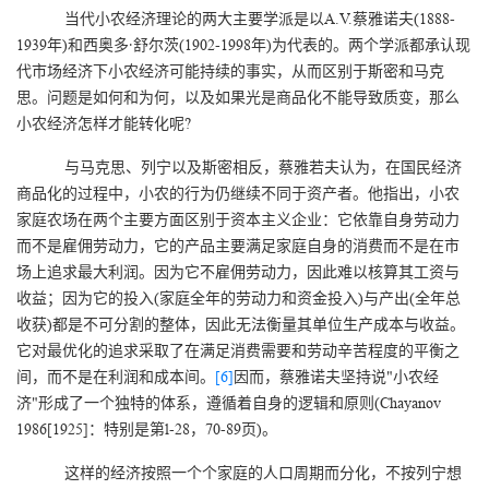
当代小农经济理论的两大主要学派是以A.V.蔡雅诺夫(1888-
1939年)和西奥多·舒尔茨(1902-1998年)为代表的。两个学派都承认现
代市场经济下小农经济可能持续的事实，从而区别于斯密和马克
思。问题是如何和为何，以及如果光是商品化不能导致质变，那么
小农经济怎样才能转化呢?
与马克思、列宁以及斯密相反，蔡雅若夫认为，在国民经济
商品化的过程中，小农的行为仍继续不同于资产者。他指出，小农
家庭农场在两个主要方面区别于资本主义企业：它依靠自身劳动力
而不是雇佣劳动力，它的产品主要满足家庭自身的消费而不是在市
场上追求最大利润。因为它不雇佣劳动力，因此难以核算其工资与
收益；因为它的投入(家庭全年的劳动力和资金投入)与产出(全年总
收获)都是不可分割的整体，因此无法衡量其单位生产成本与收益。
它对最优化的追求采取了在满足消费需要和劳动辛苦程度的平衡之
间，而不是在利润和成本间。
[6]
因而，蔡雅诺夫坚持说"小农经
济"形成了一个独特的体系，遵循着自身的逻辑和原则(Chayanov
1986[1925]：特别是第l-28，70-89页)。
这样的经济按照一个个家庭的人口周期而分化，不按列宁想