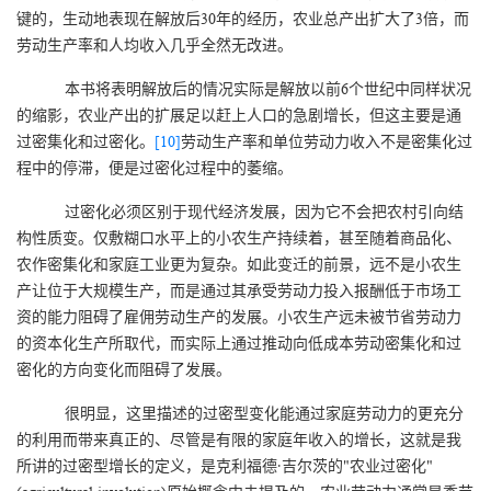
键的，生动地表现在解放后30年的经历，农业总产出扩大了3倍，而
劳动生产率和人均收入几乎全然无改进。
本书将表明解放后的情况实际是解放以前6个世纪中同样状况
的缩影，农业产出的扩展足以赶上人口的急剧增长，但这主要是通
过密集化和过密化。
[10]
劳动生产率和单位劳动力收入不是密集化过
程中的停滞，便是过密化过程中的萎缩。
过密化必须区别于现代经济发展，因为它不会把农村引向结
构性质变。仅敷糊口水平上的小农生产持续着，甚至随着商品化、
农作密集化和家庭工业更为复杂。如此变迁的前景，远不是小农生
产让位于大规模生产，而是通过其承受劳动力投入报酬低于市场工
资的能力阻碍了雇佣劳动生产的发展。小农生产远未被节省劳动力
的资本化生产所取代，而实际上通过推动向低成本劳动密集化和过
密化的方向变化而阻碍了发展。
很明显，这里描述的过密型变化能通过家庭劳动力的更充分
的利用而带来真正的、尽管是有限的家庭年收入的增长，这就是我
所讲的过密型增长的定义，是克利福德·吉尔茨的"农业过密化"