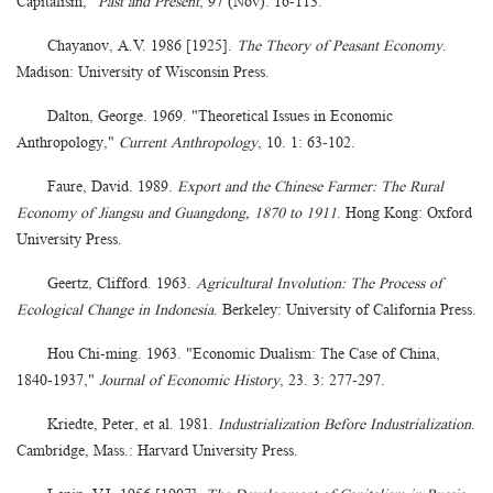
Capitalism,"
Past and Present
, 97 (Nov): 16-113.
Chayanov, A.V. 1986 [1925].
The Theory of Peasant Economy
.
Madison: University of Wisconsin Press.
Dalton, George. 1969. "Theoretical Issues in Economic
Anthropology,"
Current Anthropology
, 10. 1: 63-102.
Faure, David. 1989.
Export and the Chinese Farmer: The Rural
Economy of Jiangsu and Guangdong, 1870 to 1911
. Hong Kong: Oxford
University Press.
Geertz, Clifford. 1963.
Agricultural Involution: The Process of
Ecological Change in Indonesia
. Berkeley: University of California Press.
Hou Chi-ming. 1963. "Economic Dualism: The Case of China,
1840-1937,"
Journal of Economic History
, 23. 3: 277-297.
Kriedte, Peter, et al. 1981.
Industrialization Before Industrialization
.
Cambridge, Mass.: Harvard University Press.