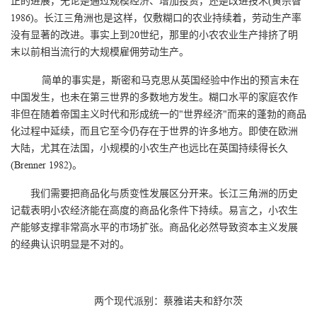
正的进展，无论是通过规模经济、增加投资，还是改进技术(黄宗智
1986)。长江三角洲也是这样，仅敷糊口的农业持续着，劳动生产率
没有显著的改进。事实上到20世纪，那里的小农农业生产排挤了明
末以前相当流行的大规模雇佣劳动生产。
简单的事实是，斯密和马克思从英国经验中作出的预言未在
中国发生，也未在第三世界的多数地方发生。糊口水平的家庭农作
非但在随着帝国主义时代和形成统一的"世界经济"而来的蓬勃的商品
化过程中延续，而且它至今仍存在于世界的许多地方。即使在欧洲
大陆，尤其在法国，小规模的小农生产也远比在英国持续得长久
(Brenner 1982)。
我们需要把商品化与质变性发展区分开来。长江三角洲的历史
记载表明小农经济能在高度的商品化条件下持续。易言之，小农生
产能够支撑非常高水平的市场扩张。商品化必然导致资本主义发展
的经典认识明显是不对的。
两个现代派别：蔡雅诺夫和舒尔茨