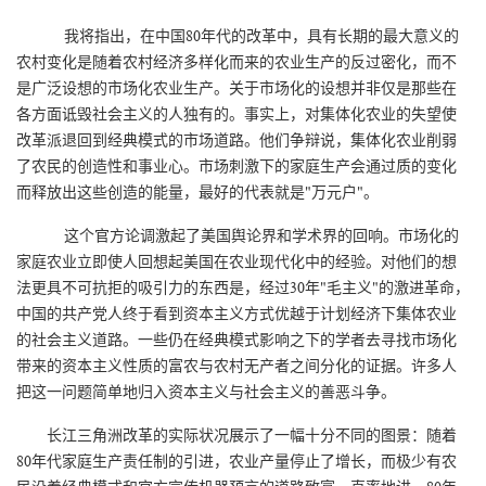
我将指出，在中国80年代的改革中，具有长期的最大意义的
农村变化是随着农村经济多样化而来的农业生产的反过密化，而不
是广泛设想的市场化农业生产。关于市场化的设想并非仅是那些在
各方面诋毁社会主义的人独有的。事实上，对集体化农业的失望使
改革派退回到经典模式的市场道路。他们争辩说，集体化农业削弱
了农民的创造性和事业心。市场刺激下的家庭生产会通过质的变化
而释放出这些创造的能量，最好的代表就是"万元户"。
这个官方论调激起了美国舆论界和学术界的回响。市场化的
家庭农业立即使人回想起美国在农业现代化中的经验。对他们的想
法更具不可抗拒的吸引力的东西是，经过30年"毛主义"的激进革命，
中国的共产党人终于看到资本主义方式优越于计划经济下集体农业
的社会主义道路。一些仍在经典模式影响之下的学者去寻找市场化
带来的资本主义性质的富农与农村无产者之间分化的证据。许多人
把这一问题简单地归入资本主义与社会主义的善恶斗争。
长江三角洲改革的实际状况展示了一幅十分不同的图景：随着
80年代家庭生产责任制的引进，农业产量停止了增长，而极少有农