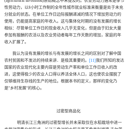
(agricultural involution)原始概念中未提及的。农业劳动力通常是季节
性劳动力，以8小时工作制的全年性城市就业标准来衡量是处于未充
分就业的状态。在单位工作日边际报酬递减的情况下增加劳动力的
使用，仍能提高家庭的年收入。这与集体化时期的没有发展的增长
相似：尽管单位工作日的现金收入几乎无变化，但是由于妇女大量
参加有报酬的农活以及农业劳动者每年工作天数的增加，家庭的年
收入扩展了。
我认为没有发展的增长与有发展的增长之间的区别对了解中国
农村贫困和不发达的持续来讲．是极其重要的。
[11]
我们所知的发达
国家的农业现代化主要内容是劳动生产率和单位工作日收入的改
进，这使得极少的农业人口得以养活全体人口，这也使农业摆脱了
仅够维持生存线的生产的地位。根据本书的定义，那样的变化乃
是"乡村发展"的核心。
过密型商品化
明清长江三角洲的过密型增长并未采取仅在水稻栽培中进一