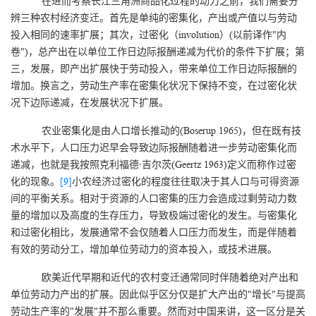
在进而考察长江三角洲商品化过程的动力之前，我们需要分
辨三种农村经济变迁。首先是单纯的密集化，产出或产值以与劳动
投入相同的速率扩展；其次，过密化（involution）(以前译作"内
卷")，总产出在以单位工作日边际报酬递减为代价的条件下扩展；第
三，发展，即产出扩展快于劳动投入，带来单位工作日边际报酬的
增加。换言之，劳动生产率在密集化状况下保持不变，在过密化状
况下边际递减，在发展状况下扩展。
农业密集化是由人口增长推动的(Boserup 1965)，但在既有技
术水平下，人口压力迟早会导致边际报酬随着进一步劳动密集化而
递减，也就是我按照克利福德·吉尔茨(Geertz 1963)定义而称作过密
化的现象。
[9]
小农经济过密化的程度往往取决于其人口与可得资源
间的平衡关系。相对于资源的人口密集的压力会造成过剩劳动力数
量的增加以及高度的生存压力，导致极端过密化的发生。与密集化
和过密化相比，发展通常不会仅随着人口压力而发生，而是伴随着
有效的劳动分工，增加单位劳动力的资本投入，或技术进展。
欧美近代早期和近代的农村变迁通常同时伴随着绝对产出和
单位劳动力产出的扩展。因此似乎区分仅是扩大产出的"增长"与提高
劳动生产率的"发展"并不那么重要。然而对中国来讲，这一区分是关