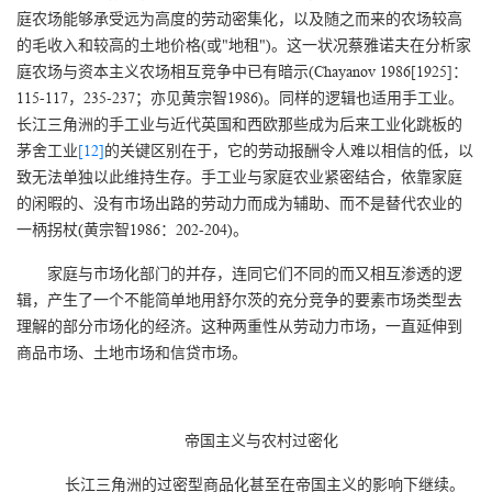
庭农场能够承受远为高度的劳动密集化，以及随之而来的农场较高
的毛收入和较高的土地价格(或"地租")。这一状况蔡雅诺夫在分析家
庭农场与资本主义农场相互竞争中已有暗示(Chayanov 1986[1925]：
115-117，235-237；亦见黄宗智1986)。同样的逻辑也适用手工业。
长江三角洲的手工业与近代英国和西欧那些成为后来工业化跳板的
茅舍工业
[12]
的关键区别在于，它的劳动报酬令人难以相信的低，以
致无法单独以此维持生存。手工业与家庭农业紧密结合，依靠家庭
的闲暇的、没有市场出路的劳动力而成为辅助、而不是替代农业的
一柄拐杖(黄宗智1986：202-204)。
家庭与市场化部门的并存，连同它们不同的而又相互渗透的逻
辑，产生了一个不能简单地用舒尔茨的充分竞争的要素市场类型去
理解的部分市场化的经济。这种两重性从劳动力市场，一直延伸到
商品市场、土地市场和信贷市场。
帝国主义与农村过密化
长江三角洲的过密型商品化甚至在帝国主义的影响下继续。