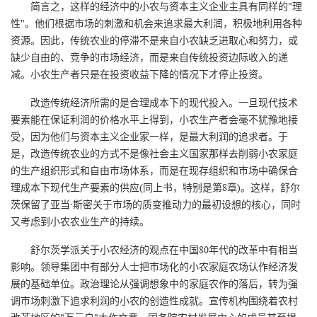
简言之，这样的经济中的小农与资本主义企业主具有同样的"理
性"。他们根据市场的刺激和机会来追求最大利润，积极地利用各种
资源。因此，传统农业的停滞不是来自小农缺乏进取心和努力，或
缺少自由的、竞争的市场经济，而是来自传统投资边际收入的递
减。小农生产者只是在投资收益下降的情况下才停止投资。
改造传统经济所需的是合理成本下的现代投入。一旦现代技术
要素能在保证利润的价格水平上得到，小农生产者会毫不犹豫地接
受，因为他们与资本主义企业家一样，是最大利润的追求者。于
是，改造传统农业的方式不是像社会主义国家那样去削弱小农家庭
的生产组织形式和自由市场体系，而是在现存组织和市场中确保合
理成本下现代生产要素的供应(同上书，特别是第8章)。这样，舒尔
茨保留了亚当·斯密关于市场的质变推动力的最初设想的核心，同时
又考虑到小农农业生产的持续。
舒尔茨学派关于小农经济的观点在中国80年代的改革中有相当
影响。领导集团中有部分人士把市场化的小农家庭农场认作经济发
展的基础单位。政治理论从强调想象中的家庭农作的落后，转为强
调市场刺激下追求利润的小农的创造性成就。宣传机构围绕着农村