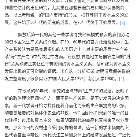
学者首先关注明清的商业发展，开展了鉴定主要贸易商品以及对其
作量性估计的出色研究，尤其重在那些长途贸易和城乡贸易的商
品，以此考察统一的"国内市场"的形成，把其等同于资本主义的发
展。这些始于50年代的研究的成果，在80年代终于开始发表。
[3]
解放后第一代的其他一些学者寻找经典模式预言的雇佣劳动
的资本主义生产关系的兴起。在50、60年代的官方政治理论中，生
产关系被认为是马克思提出的人类历史上一对主要的矛盾("生产关
系"与"生产力")中的决定性方面。它设想,要是地主与佃农之间的"封
建"关系能被证实让位于劳资间的资本主义关系，便可成为资本主义
发展出现的无可辩驳的证据。出自这一分析框架,对明清雇佣关系的
发生整理出了很多实证(中国人民大学1957；南京大学1980)。
[4]
在改革的80年代，研究的重点转向"生产力"的发展，反映了
新的政治理论强调生产力，而不是生产关系，是历史发展的决定因
素。新一代学者开始寻找伴随着商品化而来的生产率提高的证据。
随着蔓延着的对集体化农业的非议，他们回到他们想到的唯一的替
代途径：市场和资本主义。如果明清时代的商品化真带来了农业发
展，那么今日的农村也应采用同样的做法。这一新的学术倾向的突
出代表甚至争辩说，清代长江三角洲总体上的经济发展超过了"近代