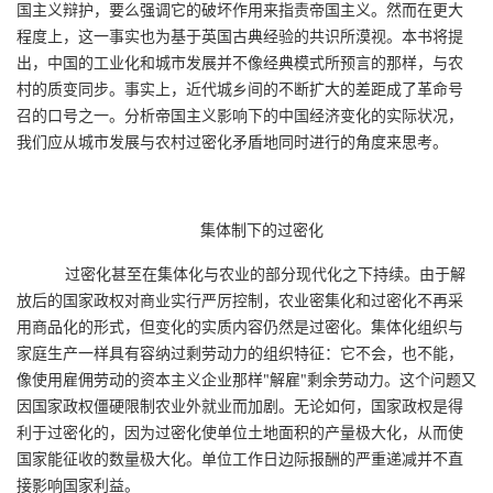
国主义辩护，要么强调它的破坏作用来指责帝国主义。然而在更大
程度上，这一事实也为基于英国古典经验的共识所漠视。本书将提
出，中国的工业化和城市发展并不像经典模式所预言的那样，与农
村的质变同步。事实上，近代城乡间的不断扩大的差距成了革命号
召的口号之一。分析帝国主义影响下的中国经济变化的实际状况，
我们应从城市发展与农村过密化矛盾地同时进行的角度来思考。
集体制下的过密化
过密化甚至在集体化与农业的部分现代化之下持续。由于解
放后的国家政权对商业实行严厉控制，农业密集化和过密化不再采
用商品化的形式，但变化的实质内容仍然是过密化。集体化组织与
家庭生产一样具有容纳过剩劳动力的组织特征：它不会，也不能，
像使用雇佣劳动的资本主义企业那样"解雇"剩余劳动力。这个问题又
因国家政权僵硬限制农业外就业而加剧。无论如何，国家政权是得
利于过密化的，因为过密化使单位土地面积的产量极大化，从而使
国家能征收的数量极大化。单位工作日边际报酬的严重递减并不直
接影响国家利益。