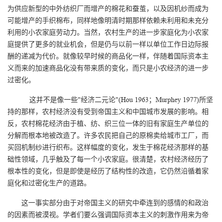
为供应新型的中外纺织厂而增产的棉花和蚕茧，以及因机纱而成为
可能增产的手织棉布，同样地像明清时期那样依赖未利用和未充分
利用的小农家庭劳动力。当然，农村生产的进一步家庭化为小农家
庭提供了更多的就业机会，但是仍与以前一样以单位工作日边际报
酬的递减为代价。就像较早时候的商品化一样，伴随着国际资本主
义而来的加速商品化没有带来质的变化，而只是小农经济的进一步
过密化。
这并不是像一些"经济二元论"(Hou 1963；Murphey 1977)所坚
持的那样，农村经济没有受到帝国主义和中国城市发展的影响。相
反，农村棉花经济由于植、纺、织三位一体的旧有家庭生产单位的
分解而根本地被改造了。许多农民把自己的原棉卖给城市工厂，而
买回机制纱进行织布。这样幅度的变化，发生于棉花经济那样的基
础性领域，几乎触及了每一个小农家庭。很清楚，农村经济经历了
根本性的变化，但是即使是经历了结构性的改造，它仍然沿循着家
庭化和过密化生产的道路。
这一事实部分由于对帝国主义的研究中牵连到的感情的和政治
的因素而被漠视。学者们要么强调国际资本主义的刺激作用来为帝