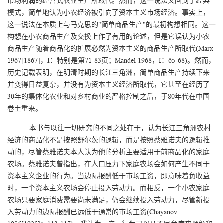
市场利润的经营式农业生产所取代。然而，这一说法又回到了经典
模式，简单地认为小农经济被引向了资本主义市场经济。事实上，
这一说法在本质上与马克思的"简单商品生产"的最初构想相同。这一
构想在小农商品生产及交换上作了有用的论述，但是它误认为小农
商品生产随着商品化的扩展必然为资本主义的商品生产所取代(Marx
1967[1867]，I：特别是第71-83页；Mandel 1968，I：65-68)。然而，
历史记载表明，在明清时期的长江三角洲，简单商品生产持续下来
并变得日益复杂，并没有为资本主义经济所取代，它甚至在经历了
30年的集体化农业和对乡村商业的严格控制之后，于80年代在中国
卷土重来。
本书与以往一切研究的不同之处在于，认为长江三角洲农村
经济的商品化不是按照舒尔茨的逻辑，而是按照蔡雅诺夫的逻辑推
动的，尽管蔡雅诺夫本人认为他的分析主要适用于前商品化的家庭
农场。蔡雅诺夫曾指出，在人口压力下家庭农场会如何产生不同于
资本主义企业的行为。当边际报酬低于市场工资，即意味着负收益
时，一个资本主义农场会停止投入劳动力。而相反，一个小农家庭
农场只要家庭消费需要尚未满足，仍会继续投入劳动力，尽管新投
入劳动力的边际报酬已远低于通常的市场工资(Chayanov