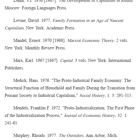
Lenin, V.I. 1956 [1907].
The Development of Capitalism in Russia
.
Moscow: Foreign Languages Press.
Levine, David. 1977.
Family Formation in an Age of Nascent
Capitalism
. New York: Academic Press.
Mandel, Ernest. 1970 [1968].
Marxist Economic Theory
. 2 vols.
New York: Monthly Review Press.
Marx, Karl. 1967 [1867].
Capital
. 3 vols. New York: International
Publishers.
Medick, Hans. 1976. "The Proto-Industrial Family Economy: The
Structural Function of Household and Family During the Transition from
Peasant Society to Industrial Capitalism,"
Social History
, 1. 3: 291-315.
Mendels, Franklin F. 1972. "Proto-Industrialization: The First Phase
of the Industrialization Process,"
Journal of Economic History
, 32. 1:
241-61.
Murphey, Rhoads. 1977.
The Outsiders
. Ann Arbor, Mich.: