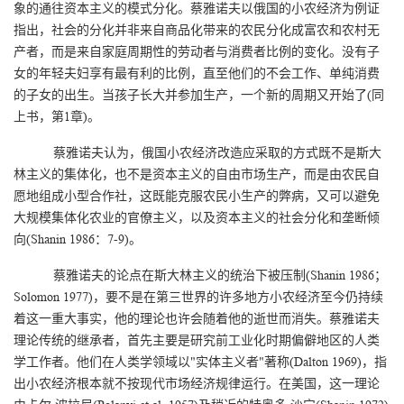
象的通往资本主义的模式分化。蔡雅诺夫以俄国的小农经济为例证
指出，社会的分化并非来自商品化带来的农民分化成富农和农村无
产者，而是来自家庭周期性的劳动者与消费者比例的变化。没有子
女的年轻夫妇享有最有利的比例，直至他们的不会工作、单纯消费
的子女的出生。当孩子长大并参加生产，一个新的周期又开始了(同
上书，第1章)。
蔡雅诺夫认为，俄国小农经济改造应采取的方式既不是斯大
林主义的集体化，也不是资本主义的自由市场生产，而是由农民自
愿地组成小型合作社，这既能克服农民小生产的弊病，又可以避免
大规模集体化农业的官僚主义，以及资本主义的社会分化和垄断倾
向(Shanin 1986：7-9)。
蔡雅诺夫的论点在斯大林主义的统治下被压制(Shanin 1986；
Solomon 1977)，要不是在第三世界的许多地方小农经济至今仍持续
着这一重大事实，他的理论也许会随着他的逝世而消失。蔡雅诺夫
理论传统的继承者，首先主要是研究前工业化时期偏僻地区的人类
学工作者。他们在人类学领域以"实体主义者"著称(Dalton 1969)，指
出小农经济根本就不按现代市场经济规律运行。在美国，这一理论