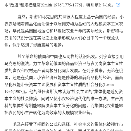
本"改进"和规模经济(Smith 1976[1775-1776]，特别是I: 7-16)。
[2]
当然，斯密和马克思的共识很大程度上基于英国的经验。小
农农场随着商品化而让位于以雇佣劳动为基础的大规模资本主义农
场，毕竟是英国圈地运动和18世纪农业革命的实际经历。斯密和马
克思的共识于是在实证之上逐渐形成为人们心目中的一个规范认
识，似乎达到了毋庸置疑的地步。
甚至革命的俄国和中国也从同样的认识出发。列宁直接引用
马克思的说法，力主革命前俄国的商品经济已与农民向资本主义性
质的富农和农村无产者两极分化同步发展。在列宁看来，无论在俄
国，还是在英国，小农经济只能是停滞的和前商品化的经济，而商
品化只能带来资本主义发展和资本主义性质的社会分化(Lenin
1956[1907])。他的继任者斯大林认为"社会主义的"集体化是避免资
本主义的社会弊病、同时又使小农经济现代化的唯一办法。生产资
料的集体所有制能够解决资本主义分化的问题，而集体化农业能够
把农民的小生产转化为高效率的大规模农业经营。
毛泽东接受了相同的公式和选择。社会主义的集体化被视作市