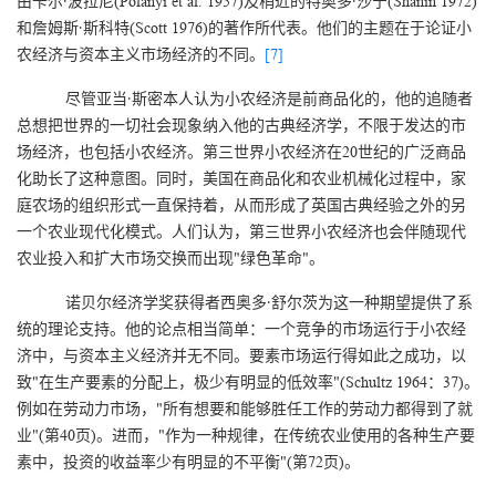
由卡尔·波拉尼(Polanyi et al. 1957)及稍近的特奥多·沙宁(Shanin 1972)
和詹姆斯·斯科特(Scott 1976)的著作所代表。他们的主题在于论证小
农经济与资本主义市场经济的不同。
[7]
尽管亚当·斯密本人认为小农经济是前商品化的，他的追随者
总想把世界的一切社会现象纳入他的古典经济学，不限于发达的市
场经济，也包括小农经济。第三世界小农经济在20世纪的广泛商品
化助长了这种意图。同时，美国在商品化和农业机械化过程中，家
庭农场的组织形式一直保持着，从而形成了英国古典经验之外的另
一个农业现代化模式。人们认为，第三世界小农经济也会伴随现代
农业投入和扩大市场交换而出现"绿色革命"。
诺贝尔经济学奖获得者西奥多·舒尔茨为这一种期望提供了系
统的理论支持。他的论点相当简单：一个竞争的市场运行于小农经
济中，与资本主义经济并无不同。要素市场运行得如此之成功，以
致"在生产要素的分配上，极少有明显的低效率"(Schultz 1964：37)。
例如在劳动力市场，"所有想要和能够胜任工作的劳动力都得到了就
业"(第40页)。进而，"作为一种规律，在传统农业使用的各种生产要
素中，投资的收益率少有明显的不平衡"(第72页)。