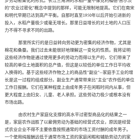
步劳动密集化的形式。长江三角洲的水稻产量不像克利福德·吉尔茨
的"农业过密化"概念中提到的那样，可能无限制地提高。它们在南宋
和明代早期已达到高产平衡。自那时直至1950年以后开始引进新的
投入，水稻产量极少或毫无增长。那里日益增长的对土地的人口压
力不得不寻求不同的出路。
那里所实行的是日益转向劳动更为密集的经济作物，尤其是
棉花和桑蚕。我们过去未能很好地理解这一变化的性质。我将证明
这些经济作物是通过使用更多的劳动力而得以生产的，它们带来了
较高的单位土地面积的总产值，但这是以较低的单位工作日平均收
入换得的。基于这些经济作物之上的商品性"副业"--家庭手工业的增
长是这一过程的组成部分。副业生产通常带来比"主业"农作低的单位
工作日报酬。它们在某种程度上由成年男子在闲暇时间内从事，但
更大程度上由妇女、儿童、老人承担。这些劳动力极少或根本没有
市场出路。
由农村生产家庭化支撑的高水平过密型商品化的结果之一
是，家庭农作战胜了以雇佣劳动为基础的经营式农业，原因是经营
式农业企业不得不主要依靠按照通常的市场工资付酬的成年男子。
一个使用纯报酬远低于通常市场工资的家庭闲暇和辅助劳动力的家