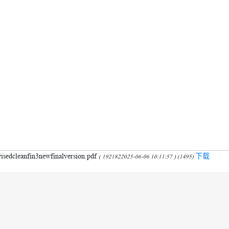
nfin3newfinalversion.pdf
下载
( 1921822025-06-06 10:11:57 ) (1495)