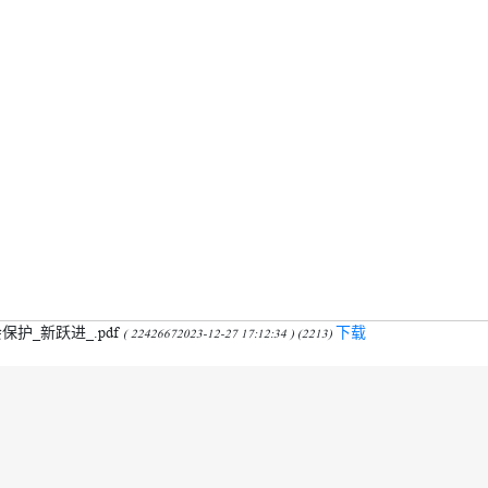
护_新跃进_.pdf
下载
( 22426672023-12-27 17:12:34 ) (2213)