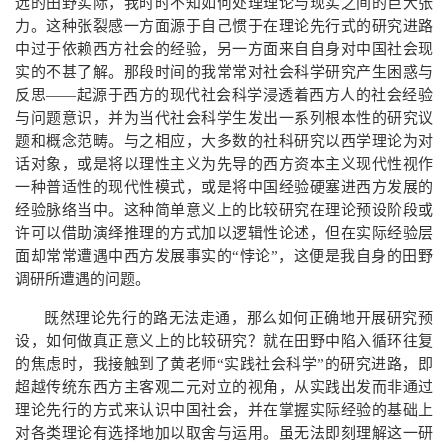
远的田野实际，我时时不知如何处理理论与现实之间的巨大张
力。这种张裂感一方面源于自己惯于在理论先行式的研究进路
中过于依赖西方社会的经验，另一方面来自自身对中国社会现
实的不甚了解。那段时间的我常常对社会科学研究产生困惑与
反思——起源于西方的现代社会科学浸透着西方人的社会经验
与问题意识，并为当代社会科学生发出一系列根本性的研究议
题和概念范畴。与之相应，大多数的社科研究以西学理论为对
话对象，或是将以理性主义为先导的西方资本主义现代性视作
一种普适性的现代性模式，或是将中国经验硬塞进西方发展的
经验脉络当中。这种简单意义上的比较研究在理论预设阶段或
许可以借助演绎推理的方式加以逻辑性论述，但在实际经验层
面却常常遭遇中西方发展事实的“悖论”，这便是我自身的田野
调研所遭遇的问题。
既然理论先行的路无法走通，那么如何正确地开展研究预
设，如何做真正意义上的比较研究？就在田野中陷入循环往复
的焦虑时，我接触到了黄老师“实践社会科学”的研究进路，即
超越传统东西方主客观二元对立的视角，从实践出发而非通过
理论先行的方式来认识中国社会，并在掌握实际经验的基础上
对各类理论有选择地加以取舍与运用。虽无法即刻理解这一研